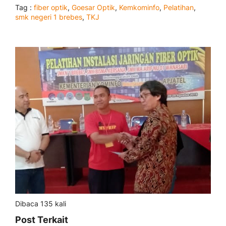
Tag :
fiber optik
,
Goesar Optik
,
Kemkominfo
,
Pelatihan
,
smk negeri 1 brebes
,
TKJ
Dibaca 135 kali
Post Terkait