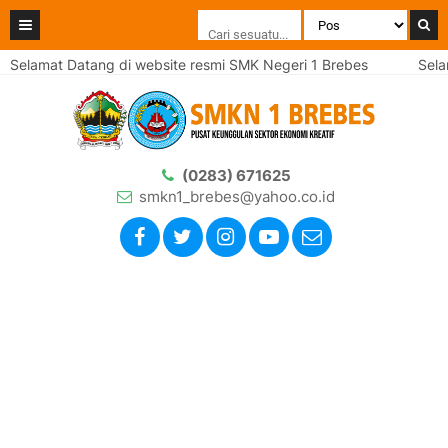
Selamat Datang di website resmi SMK Negeri 1 Brebes
Selam
(0283) 671625
smkn1_brebes@yahoo.co.id