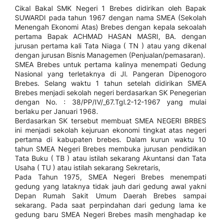
Cikal Bakal SMK Negeri 1 Brebes didirikan oleh Bapak
SUWARDI pada tahun 1967 dengan nama SMEA (Sekolah
Menengah Ekonomi Atas) Brebes dengan kepala sekoalah
pertama Bapak ACHMAD HASAN MASRI, BA. dengan
jurusan pertama kali Tata Niaga ( TN ) atau yang dikenal
dengan jurusan Bisnis Managemen (Penjualan/pemasaran).
SMEA Brebes untuk pertama kalinya menempati Gedung
Nasional yang terletaknya di Jl. Pangeran Dipenogoro
Brebes. Selang waktu 1 tahun setelah didirikan SMEA
Brebes menjadi sekolah negeri berdasarkan SK Penegerian
dengan No. : 38/PP/IV/_67.Tgl.2-12-1967 yang mulai
berlaku per Januari 1968.
Berdasarkan SK tersebut membuat SMEA NEGERI BRBES
ini menjadi sekolah kejuruan ekonomi tingkat atas negeri
pertama di kabupaten brebes. Dalam kurun waktu 10
tahun SMEA Negeri Brebes membuka jurusan pendidikan
Tata Buku ( TB ) atau istilah sekarang Akuntansi dan Tata
Usaha ( TU ) atau istilah sekarang Sekretaris,
Pada Tahun 1975, SMEA Negeri Brebes menempati
gedung yang lataknya tidak jauh dari gedung awal yakni
Depan Rumah Sakit Umum Daerah Brebes sampai
sekarang. Pada saat perpindahan dari gedung lama ke
gedung baru SMEA Negeri Brebes masih menghadap ke