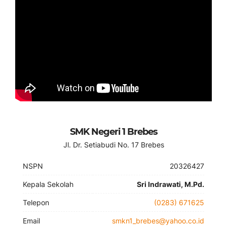
SMK Negeri 1 Brebes
Jl. Dr. Setiabudi No. 17 Brebes
NSPN
20326427
Kepala Sekolah
Sri Indrawati, M.Pd.
Telepon
(0283) 671625
Email
smkn1_brebes@yahoo.co.id