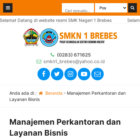
elamat Datang di website resmi SMK Negeri 1 Brebes
Selamat
(0283) 671625
smkn1_brebes@yahoo.co.id
Anda ada di :
Beranda
-
Manajemen Perkantoran dan
Layanan Bisnis
Manajemen Perkantoran dan
Layanan Bisnis