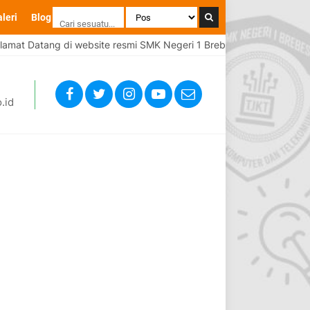
leri
Blog
at Datang di website resmi SMK Negeri 1 Brebes
Selamat Dat
.id