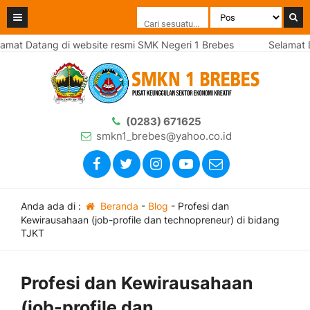
mat Datang di website resmi SMK Negeri 1 Brebes
Selamat D
(0283) 671625
smkn1_brebes@yahoo.co.id
Anda ada di :
Beranda
-
Blog
-
Profesi dan
Kewirausahaan (job-profile dan technopreneur) di bidang
TJKT
Profesi dan Kewirausahaan
(job-profile dan