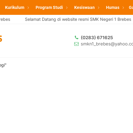
Kurikulum
Program Studi
Kesiswaan
Humas
Ga
bes
Selamat Datang di website resmi SMK Negeri 1 Brebes
(0283) 671625
smkn1_brebes@yahoo.co
ogi"