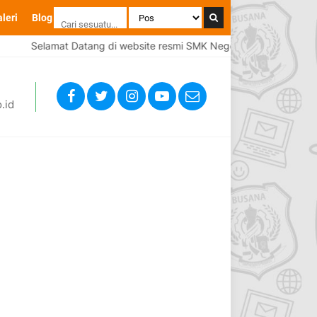
leri
Blog
Selamat Datang di website resmi SMK Negeri 1 Brebes
S
.id