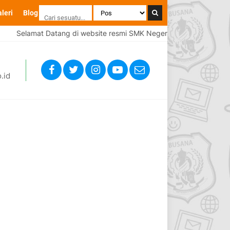
leri
Blog
Selamat Datang di website resmi SMK Negeri 1 Brebes
Sel
.id