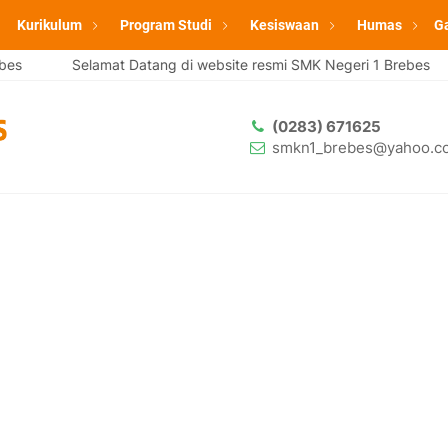
Kurikulum
Program Studi
Kesiswaan
Humas
Ga
s
Selamat Datang di website resmi SMK Negeri 1 Brebes
(0283) 671625
smkn1_brebes@yahoo.co