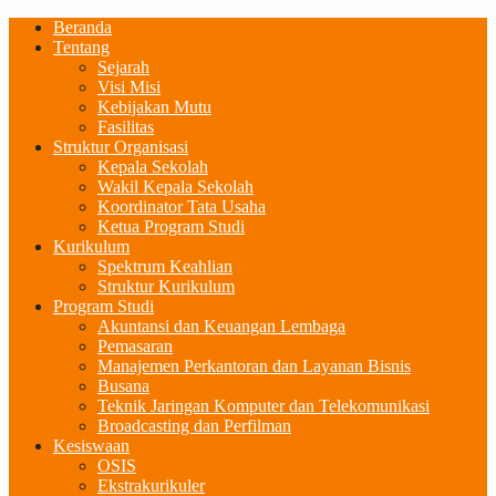
Beranda
Tentang
Sejarah
Visi Misi
Kebijakan Mutu
Fasilitas
Struktur Organisasi
Kepala Sekolah
Wakil Kepala Sekolah
Koordinator Tata Usaha
Ketua Program Studi
Kurikulum
Spektrum Keahlian
Struktur Kurikulum
Program Studi
Akuntansi dan Keuangan Lembaga
Pemasaran
Manajemen Perkantoran dan Layanan Bisnis
Busana
Teknik Jaringan Komputer dan Telekomunikasi
Broadcasting dan Perfilman
Kesiswaan
OSIS
Ekstrakurikuler