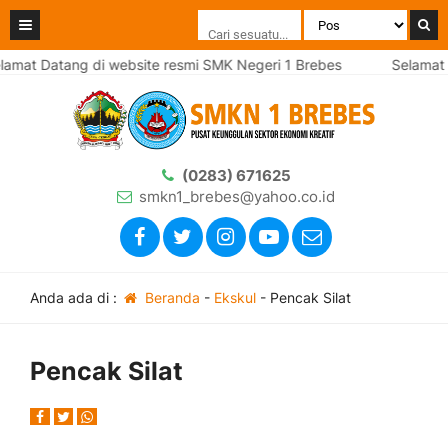
amat Datang di website resmi SMK Negeri 1 Brebes
Selamat D
(0283) 671625
smkn1_brebes@yahoo.co.id
Anda ada di :
Beranda
-
Ekskul
-
Pencak Silat
Pencak Silat