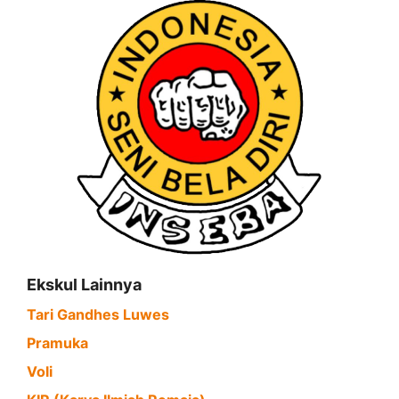
Ekskul Lainnya
Tari Gandhes Luwes
Pramuka
Voli