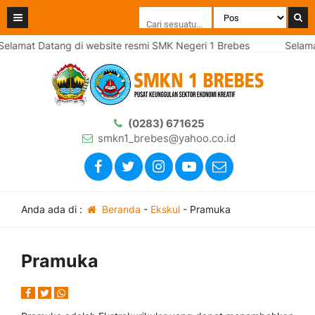
elamat Datang di website resmi SMK Negeri 1 Brebes
Selamat
(0283) 671625
smkn1_brebes@yahoo.co.id
Anda ada di :
Beranda
-
Ekskul
-
Pramuka
Pramuka