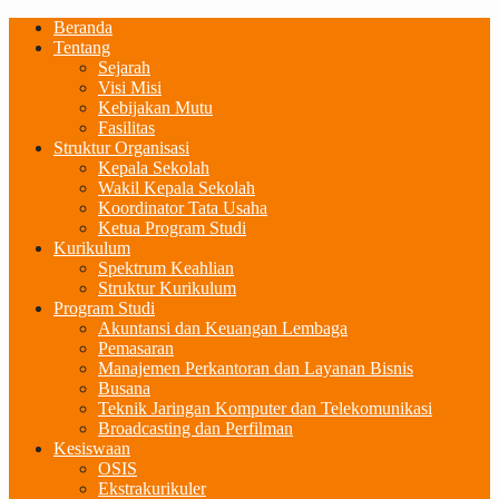
Beranda
Tentang
Sejarah
Visi Misi
Kebijakan Mutu
Fasilitas
Struktur Organisasi
Kepala Sekolah
Wakil Kepala Sekolah
Koordinator Tata Usaha
Ketua Program Studi
Kurikulum
Spektrum Keahlian
Struktur Kurikulum
Program Studi
Akuntansi dan Keuangan Lembaga
Pemasaran
Manajemen Perkantoran dan Layanan Bisnis
Busana
Teknik Jaringan Komputer dan Telekomunikasi
Broadcasting dan Perfilman
Kesiswaan
OSIS
Ekstrakurikuler