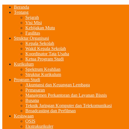
Beranda
Tentang
Sejarah
Visi Misi
Kebijakan Mutu
Fasilitas
Struktur Organisasi
Kepala Sekolah
Wakil Kepala Sekolah
Koordinator Tata Usaha
Ketua Program Studi
Kurikulum
Spektrum Keahlian
Struktur Kurikulum
Program Studi
Akuntansi dan Keuangan Lembaga
Pemasaran
Manajemen Perkantoran dan Layanan Bisnis
Busana
Teknik Jaringan Komputer dan Telekomunikasi
Broadcasting dan Perfilman
Kesiswaan
OSIS
Ekstrakurikuler