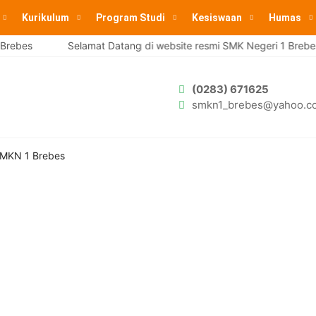
Kurikulum
Program Studi
Kesiswaan
Humas
rebes
Selamat Datang di website resmi SMK Negeri 1 Brebes
(0283) 671625
smkn1_brebes@yahoo.co
MKN 1 Brebes