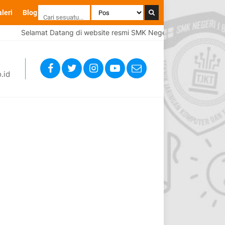
leri
Blog
Selamat Datang di website resmi SMK Negeri 1 Brebes
Se
.id