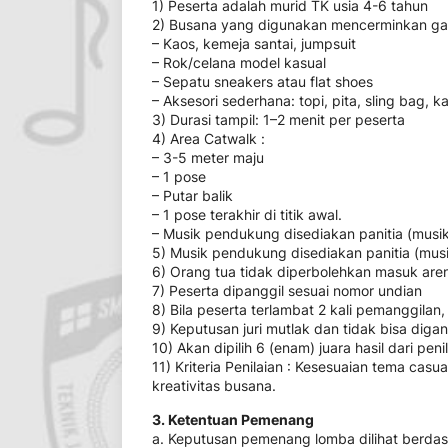
1) Peserta adalah murid TK usia 4-6 tahun
2) Busana yang digunakan mencerminkan gaya
– Kaos, kemeja santai, jumpsuit
– Rok/celana model kasual
– Sepatu sneakers atau flat shoes
– Aksesori sederhana: topi, pita, sling bag, 
3) Durasi tampil: 1–2 menit per peserta
4) Area Catwalk :
– 3-5 meter maju
– 1 pose
– Putar balik
– 1 pose terakhir di titik awal.
– Musik pendukung disediakan panitia (musik
5) Musik pendukung disediakan panitia (musi
6) Orang tua tidak diperbolehkan masuk aren
7) Peserta dipanggil sesuai nomor undian
8) Bila peserta terlambat 2 kali pemanggilan, 
9) Keputusan juri mutlak dan tidak bisa diga
10) Akan dipilih 6 (enam) juara hasil dari peni
11) Kriteria Penilaian : Kesesuaian tema cas
kreativitas busana.
3. Ketentuan Pemenang
a. Keputusan pemenang lomba dilihat berdasar