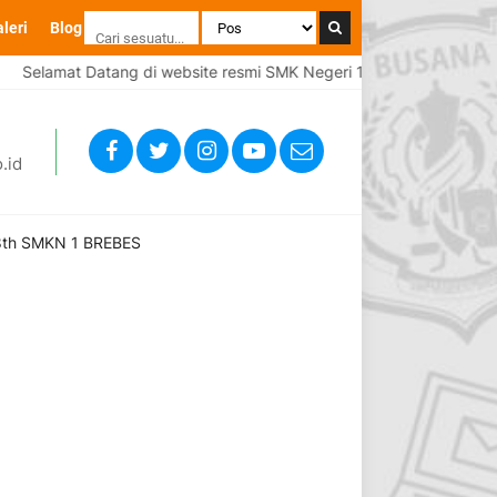
leri
Blog
lamat Datang di website resmi SMK Negeri 1 Brebes
Selamat
.id
th SMKN 1 BREBES