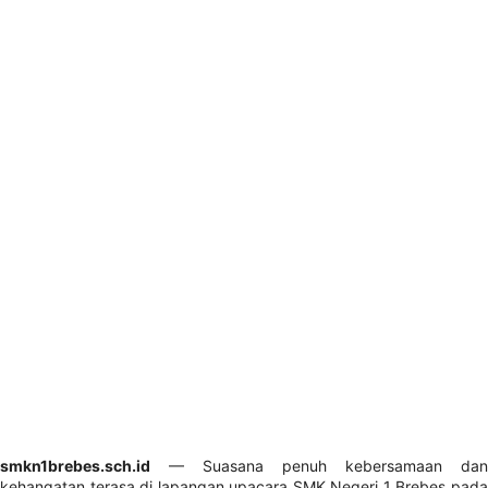
smkn1brebes.sch.id
— Suasana penuh kebersamaan dan
kehangatan terasa di lapangan upacara SMK Negeri 1 Brebes pada