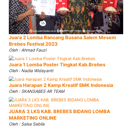
Juara 2 Lomba Rancang Busana Salem Mesem
Brebes Festival 2023
Oleh : Ahmad Fauzi
Juara 1 Lomba Poster Tingkat Kab.Brebes
Oleh : Nadia Widayanti
Juara Harapan 2 Kamp Kreatif SMK Indonesia
Oleh : SKANSABES AR TEAM
JUARA 3 LKS KAB. BREBES BIDANG LOMBA
MARKETING ONLINE
Oleh : Salsa Sabila