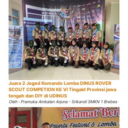
Juara 2 Joged Komando Lomba DINUS ROVER
SCOUT COMPETION KE VI Tingakt Provinsi jawa
tengah dan DIY di UDINUS
Oleh : Pramuka Ambalan Arjuna - Srikandi SMKN 1 Brebes