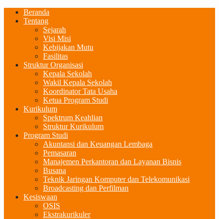
Beranda
Tentang
Sejarah
Visi Misi
Kebijakan Mutu
Fasilitas
Struktur Organisasi
Kepala Sekolah
Wakil Kepala Sekolah
Koordinator Tata Usaha
Ketua Program Studi
Kurikulum
Spektrum Keahlian
Struktur Kurikulum
Program Studi
Akuntansi dan Keuangan Lembaga
Pemasaran
Manajemen Perkantoran dan Layanan Bisnis
Busana
Teknik Jaringan Komputer dan Telekomunikasi
Broadcasting dan Perfilman
Kesiswaan
OSIS
Ekstrakurikuler