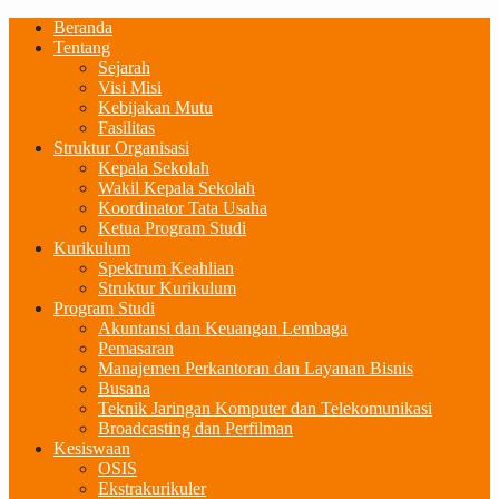
Beranda
Tentang
Sejarah
Visi Misi
Kebijakan Mutu
Fasilitas
Struktur Organisasi
Kepala Sekolah
Wakil Kepala Sekolah
Koordinator Tata Usaha
Ketua Program Studi
Kurikulum
Spektrum Keahlian
Struktur Kurikulum
Program Studi
Akuntansi dan Keuangan Lembaga
Pemasaran
Manajemen Perkantoran dan Layanan Bisnis
Busana
Teknik Jaringan Komputer dan Telekomunikasi
Broadcasting dan Perfilman
Kesiswaan
OSIS
Ekstrakurikuler