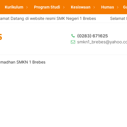
Kurikulum
Program Studi
Kesiswaan
Humas
Ga
di website resmi SMK Negeri 1 Brebes
Selamat Datang di web
(0283) 671625
smkn1_brebes@yahoo.co
amadhan SMKN 1 Brebes