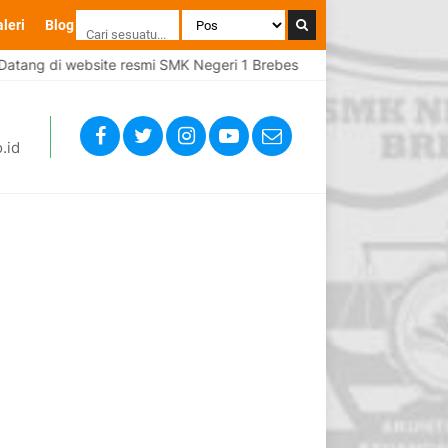
leri
Blog
site resmi SMK Negeri 1 Brebes
Selamat Datang di website 
.id