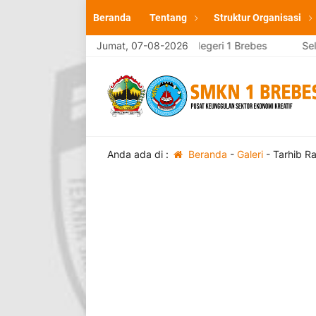
Beranda
Tentang
Struktur Organisasi
atang di website resmi SMK Negeri 1 Brebes
Jumat, 07-08-2026
Selamat Datang 
Anda ada di :
Beranda
-
Galeri
-
Tarhib R