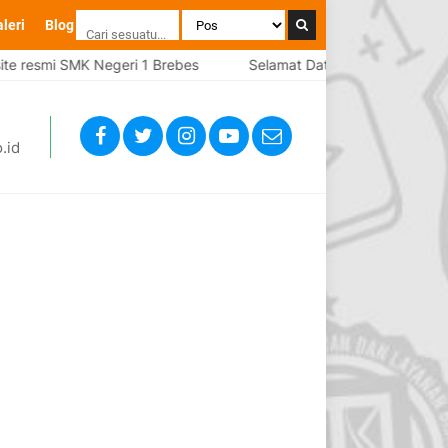
leri
Blog
i SMK Negeri 1 Brebes
Selamat Datang di website resmi SMK
.id