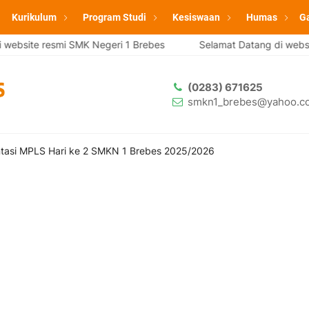
Kurikulum
Program Studi
Kesiswaan
Humas
Ga
e resmi SMK Negeri 1 Brebes
Selamat Datang di website resm
(0283) 671625
smkn1_brebes@yahoo.co
asi MPLS Hari ke 2 SMKN 1 Brebes 2025/2026