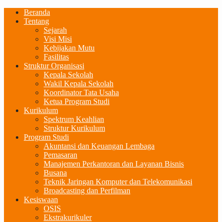
Beranda
Tentang
Sejarah
Visi Misi
Kebijakan Mutu
Fasilitas
Struktur Organisasi
Kepala Sekolah
Wakil Kepala Sekolah
Koordinator Tata Usaha
Ketua Program Studi
Kurikulum
Spektrum Keahlian
Struktur Kurikulum
Program Studi
Akuntansi dan Keuangan Lembaga
Pemasaran
Manajemen Perkantoran dan Layanan Bisnis
Busana
Teknik Jaringan Komputer dan Telekomunikasi
Broadcasting dan Perfilman
Kesiswaan
OSIS
Ekstrakurikuler