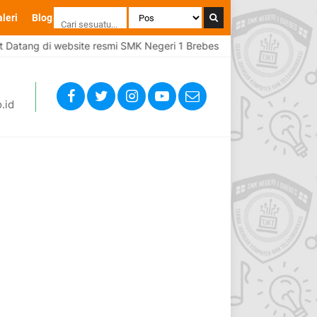
leri
Blog
Datang di website resmi SMK Negeri 1 Brebes
Selamat Datang
.id