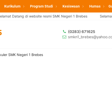
Kurikulum
Program Studi
Kesiswaan
Humas
Ga
amat Datang di website resmi SMK Negeri 1 Brebes
Selamat 
(0283) 671625
smkn1_brebes@yahoo.co
ikuler SMK Negeri 1 Brebes