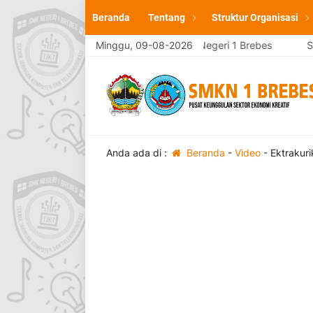
Beranda
Tentang
Struktur Organisasi
Selamat Datang di website resmi SMK Negeri 1 Brebes
Minggu, 09-08-2026
Sel
Anda ada di :
Beranda
-
Video
-
Ektrakur