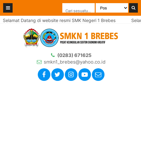
Selamat Datang di website resmi SMK Negeri 1 Brebes
Selam
(0283) 671625
smkn1_brebes@yahoo.co.id