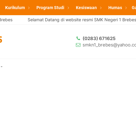
Kurikulum
Program Studi
Kesiswaan
Humas
Ga
ebes
Selamat Datang di website resmi SMK Negeri 1 Brebes
(0283) 671625
smkn1_brebes@yahoo.co
-