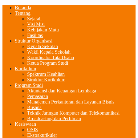
Beranda
Tentang
Sejarah
Visi Misi
Kebijakan Mutu
Fasilitas
Struktur Organisasi
Kepala Sekolah
Wakil Kepala Sekolah
Koordinator Tata Usaha
Ketua Program Studi
Kurikulum
Spektrum Keahlian
Struktur Kurikulum
Program Studi
Akuntansi dan Keuangan Lembaga
Pemasaran
Manajemen Perkantoran dan Layanan Bisnis
Busana
Teknik Jaringan Komputer dan Telekomunikasi
Broadcasting dan Perfilman
Kesiswaan
OSIS
Ekstrakurikuler