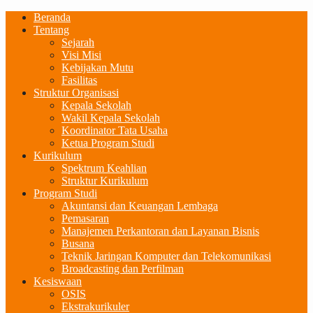
Beranda
Tentang
Sejarah
Visi Misi
Kebijakan Mutu
Fasilitas
Struktur Organisasi
Kepala Sekolah
Wakil Kepala Sekolah
Koordinator Tata Usaha
Ketua Program Studi
Kurikulum
Spektrum Keahlian
Struktur Kurikulum
Program Studi
Akuntansi dan Keuangan Lembaga
Pemasaran
Manajemen Perkantoran dan Layanan Bisnis
Busana
Teknik Jaringan Komputer dan Telekomunikasi
Broadcasting dan Perfilman
Kesiswaan
OSIS
Ekstrakurikuler