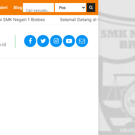
leri
Blog
ri 1 Brebes
Selamat Datang di website resmi SMK Negeri 1 B
.id