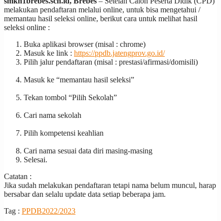
smkn1brebes.sch.id, Brebes
– Setelah Calon Peserta Didik (CPD)
melakukan pendaftaran melalui online, untuk bisa mengetahui /
memantau hasil seleksi online, berikut cara untuk melihat hasil
seleksi online :
Buka aplikasi browser (misal : chrome)
Masuk ke link :
https://ppdb.jatengprov.go.id/
Pilih jalur pendaftaran (misal : prestasi/afirmasi/domisili)
Masuk ke “memantau hasil seleksi”
Tekan tombol “Pilih Sekolah”
Cari nama sekolah
Pilih kompetensi keahlian
Cari nama sesuai data diri masing-masing
Selesai.
Catatan :
Jika sudah melakukan pendaftaran tetapi nama belum muncul, harap
bersabar dan selalu update data setiap beberapa jam.
Tag :
PPDB2022/2023