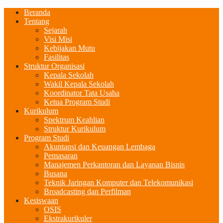
Beranda
Tentang
Sejarah
Visi Misi
Kebijakan Mutu
Fasilitas
Struktur Organisasi
Kepala Sekolah
Wakil Kepala Sekolah
Koordinator Tata Usaha
Ketua Program Studi
Kurikulum
Spektrum Keahlian
Struktur Kurikulum
Program Studi
Akuntansi dan Keuangan Lembaga
Pemasaran
Manajemen Perkantoran dan Layanan Bisnis
Busana
Teknik Jaringan Komputer dan Telekomunikasi
Broadcasting dan Perfilman
Kesiswaan
OSIS
Ekstrakurikuler